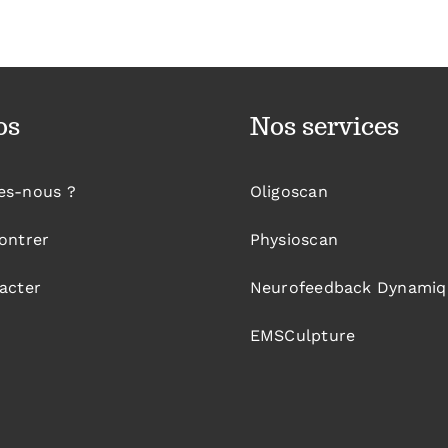
os
Nos services
es-nous ?
Oligoscan
ontrer
Physioscan
acter
Neurofeedback Dynamiq
EMSCulpture