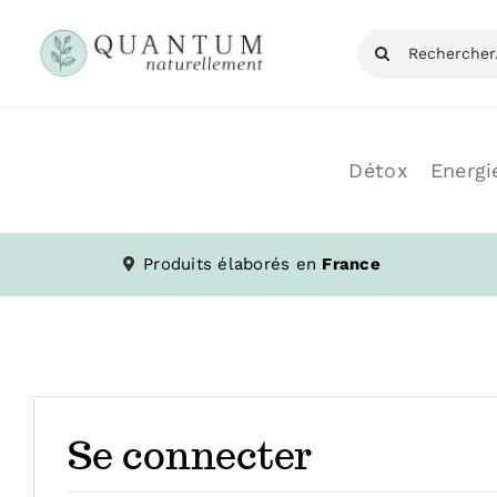
Skip
Recherche
to
pour
content
Détox
Energi
Produits élaborés en
France
Se connecter