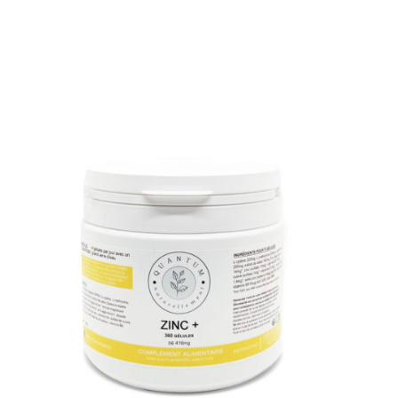
AJOUTER AU PANIER
/
APERÇU