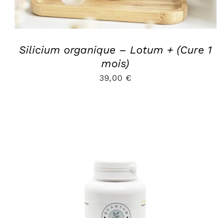
Silicium organique – Lotum + (Cure 1
mois)
39,00
€
AJOUTER AU PANIER
/
APERÇU