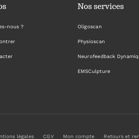
os
Nos services
es-nous ?
Oligoscan
ontrer
Physioscan
acter
Neurofeedback Dynamiq
EMSCulpture
tions légales
CGV
Mon compte
Retours et r