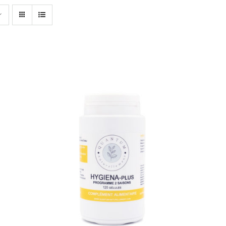
AJOUTER AU PANIER
/
APERÇU