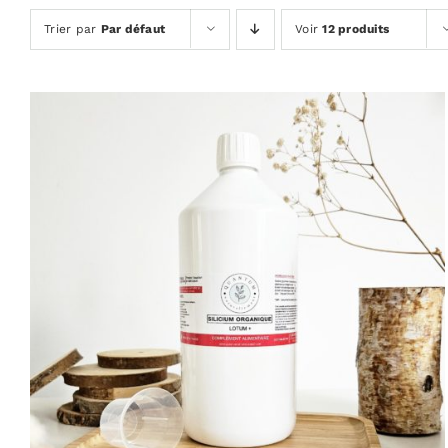
Trier par
Par défaut
Voir
12 produits
AJOUTER AU PANIER
/
APERÇU