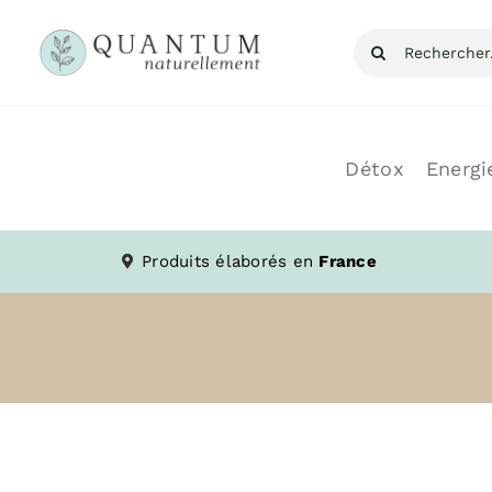
Skip
Recherche
to
pour
content
Détox
Energi
Produits élaborés en
France