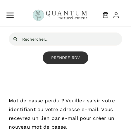
Skip
to
Toggle
content
Navigation
Détox
Recherche
pour
Energie
PRENDRE RDV
Articulation
Digestion
Mot de passe perdu ? Veuillez saisir votre
identifiant ou votre adresse e-mail. Vous
Circulation
recevrez un lien par e-mail pour créer un
nouveau mot de passe.
Oligoscan