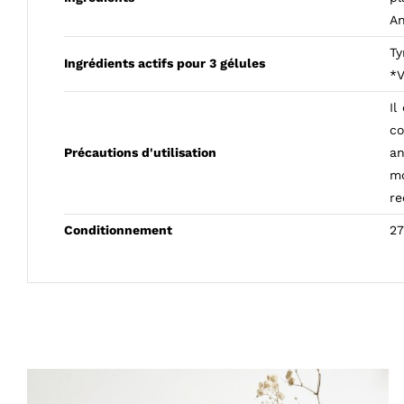
An
Ty
Ingrédients actifs pour 3 gélules
*V
Il
co
Précautions d'utilisation
an
mo
re
Conditionnement
27