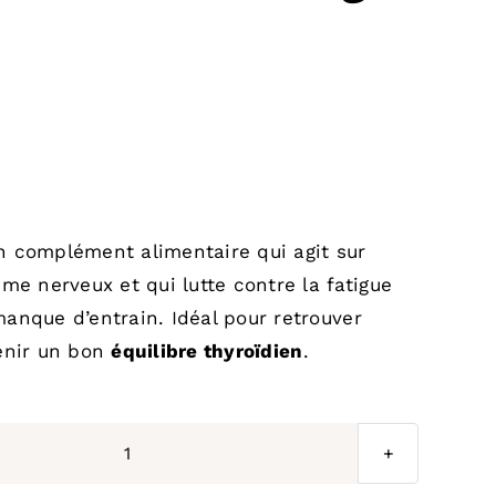
€
n complément alimentaire qui agit sur
ème nerveux et qui lutte contre la fatigue
manque d’entrain. Idéal pour retrouver
enir un bon
équilibre thyroïdien
.
quantité