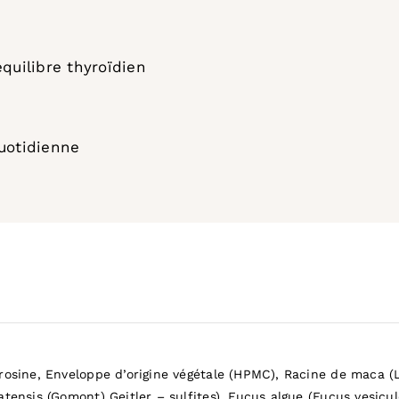
équilibre thyroïdien
quotidienne
rosine, Enveloppe d’origine végétale (HPMC), Racine de maca (L
atensis (Gomont) Geitler – sulfites), Fucus algue (Fucus vesicu