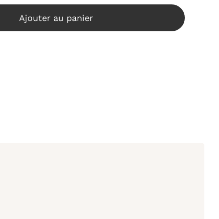
de
Tyro
Ajouter au panier
moins
(Cure
3
mois)