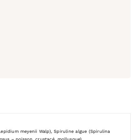
epidium meyenii Walp), Spiruline algue (Spirulina
losus – poisson, crustacé, mollusque),