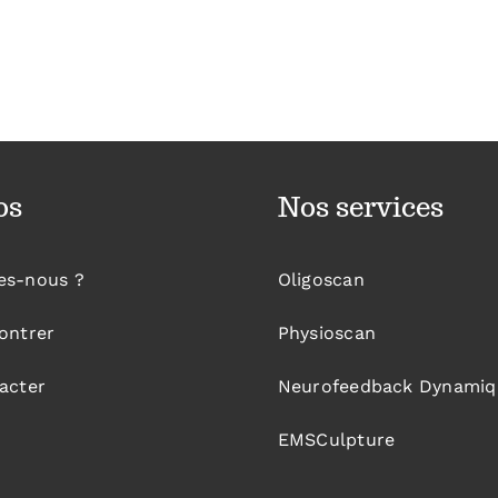
os
Nos services
es-nous ?
Oligoscan
ontrer
Physioscan
acter
Neurofeedback Dynamiq
EMSCulpture