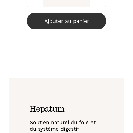
quantité
de
Hepatum
Ajouter au panier
(Cure
3
mois)
Hepatum
Soutien naturel du foie et
du système digestif