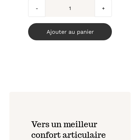
quantité
de
Arti
Ajouter au panier
+
Vers un meilleur
confort articulaire